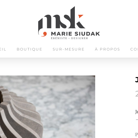
EIL
BOUTIQUE
SUR-MESURE
À PROPOS
CO
J
–
P