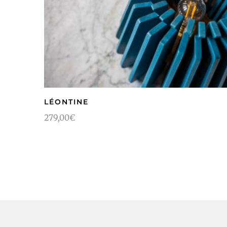
LÉONTINE
279,00
€