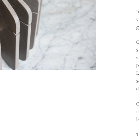
I
v
g
C
s
s
p
L
s
d
C
i
l
T