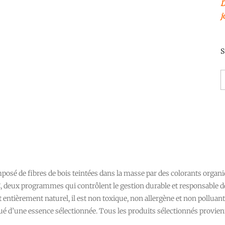
D
j
S
mposé de fibres de bois teintées dans la masse par des colorants organ
FC, deux programmes qui contrôlent le gestion durable et responsable des
uit entièrement naturel, il est non toxique, non allergène et non polluant
aqué d’une essence sélectionnée. Tous les produits sélectionnés provie