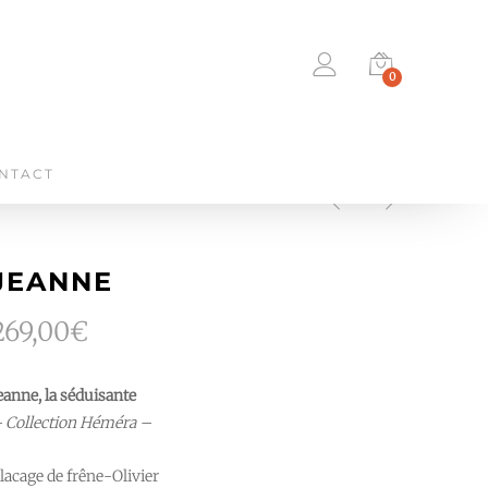
0
NTACT
JEANNE
269,00
€
eanne, la séduisante
 Collection Héméra –
lacage de frêne-Olivier